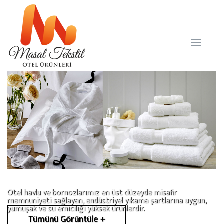
Otel havlu ve bornozlarımız en üst düzeyde misafir
memnuniyeti sağlayan, endüstriyel yıkama şartlarına uygun,
yumuşak ve su emiciliği yüksek ürünlerdir.
Tümünü Görüntüle +