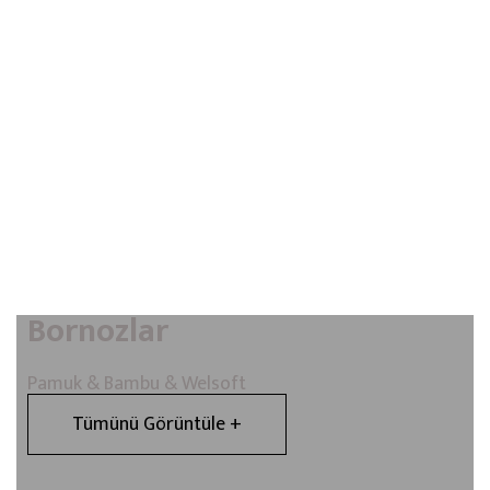
Bornozlar
Pamuk & Bambu & Welsoft
Tümünü Görüntüle +