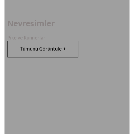
Nevresimler
Pike ve Runnerlar
Tümünü Görüntüle +