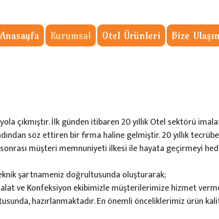
Anasayfa
Kurumsal
Otel Ürünleri
Bize Ulaşı
ola çıkmıştır. İlk günden itibaren 20 yıllık Otel sektörü imal
dan söz ettiren bir firma haline gelmiştir. 20 yıllık tecrübe 
 sonrası müşteri memnuniyeti ilkesi ile hayata geçirmeyi hed
 Teknik şartnameniz doğrultusunda oluşturarak;
 İmalat ve Konfeksiyon ekibimizle müşterilerimize hizmet v
ultusunda, hazırlanmaktadır. En önemli önceliklerimiz ürün kal