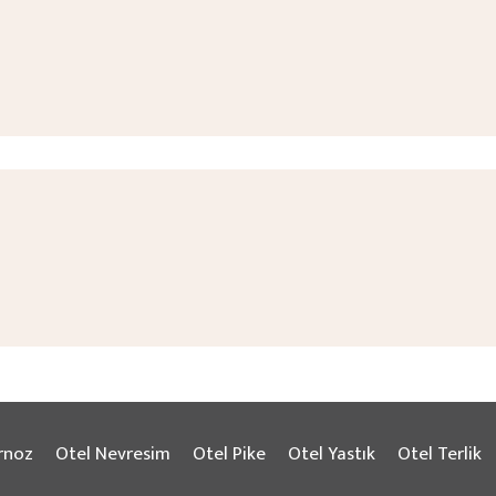
rnoz
Otel Nevresim
Otel Pike
Otel Yastık
Otel Terlik